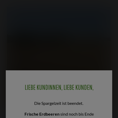
LIEBE KUNDINNEN, LIEBE KUNDEN,
Die Spargelzeit ist beendet.
Frische Erdbeeren
sind noch bis Ende